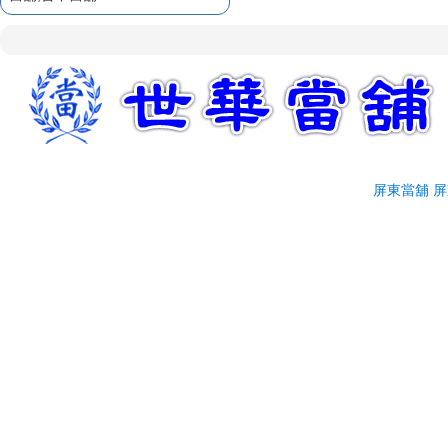
企業融資服務
屏東融資
屏東當舖給您低利率
屏東當舖介紹
屏東汽車借款因快速且方
便，較適合短期週轉
臨時週轉就找屏東汽車借
款
屏東汽車借款火速撥款
屏東當舖
屏
誠信經營屏東當舖
屏東汽車借款不求人
歡迎前來辦理屏東汽車借
款
立即放款屏東汽車借款
優質首選屏東世華當舖
專業迅速屏東汽車借款
有保障的屏東當舖
屏東支票貼現
屏東票貼
企業融資服務