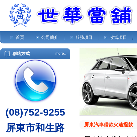
首頁
公司簡介
服務項目
收當項目
聯絡方式
more…
(08)752-9255
屏東汽車借款火速撥款
屏東市和生路