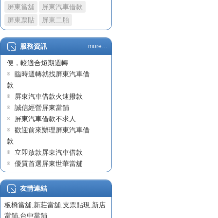
屏東當舖
屏東汽車借款
政府立案屏東當舖
屏東汽車借款車貸不過原
屏東票貼
屏東二胎
因職業及收入問題
屏東汽車借款
服務資訊
more…
屏東汽車借款因快速且方
陳先生在屏東汽車借款成
便，較適合短期週轉
功案例
臨時週轉就找屏東汽車借
屏東汽車借款
款
世華當舖始終堅守正派經
屏東汽車借款火速撥款
營
誠信經營屏東當舖
屏東汽車借款沒有銀行繁
屏東汽車借款不求人
瑣的手續
歡迎前來辦理屏東汽車借
屏東借貸
款
票貼利息
立即放款屏東汽車借款
屏東借錢
優質首選屏東世華當舖
屏東汽車借款
專業迅速屏東汽車借款
政府立案屏東當舖
有保障的屏東當舖
友情連結
屏東支票貼現
板橋當舖
,
新莊當舖
,
支票貼現
,
新店
屏東票貼
當舖
,
台中當舖