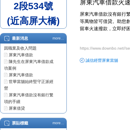
屏東汽車借款火
2段534號
屏東汽車借款沒有銀行
(近高屏大橋)
等萬物皆可借貸。助您
留車火速撥款，立即紓
最新消息
more…
屏東汽車借款車貸不過原
因職業及收入問題
https://www.downbo.net//s
屏東汽車借款
誠信經營屏東當舖
陳先生在屏東汽車借款成
功案例
屏東汽車借款
世華當舖始終堅守正派經
營
屏東汽車借款沒有銀行繁
瑣的手續
屏東借貸
票貼利息
屏東借錢
票貼標籤
more…
屏東汽車借款